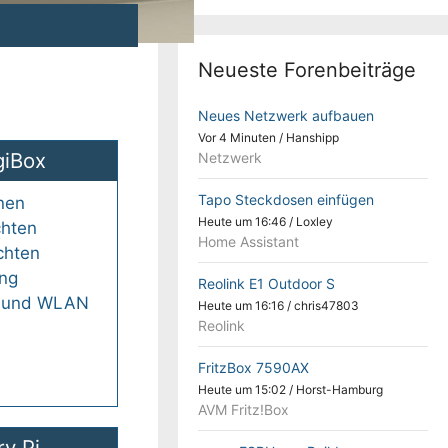
Neueste Forenbeiträge
Neues Netzwerk aufbauen
Vor 4 Minuten
/
Hanshipp
giBox
Netzwerk
Tapo Steckdosen einfügen
nen
Heute um 16:46
/
Loxley
chten
Home Assistant
chten
ung
Reolink E1 Outdoor S
n und WLAN
Heute um 16:16
/
chris47803
Reolink
FritzBox 7590AX
Heute um 15:02
/
Horst-Hamburg
AVM Fritz!Box
y Pi