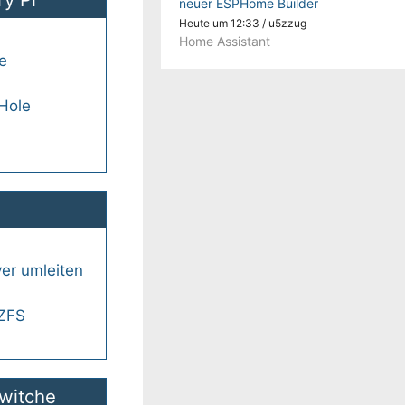
neuer ESPHome Builder
Heute um 12:33
/
u5zzug
Home Assistant
e
Hole
n
er umleiten
 ZFS
witche