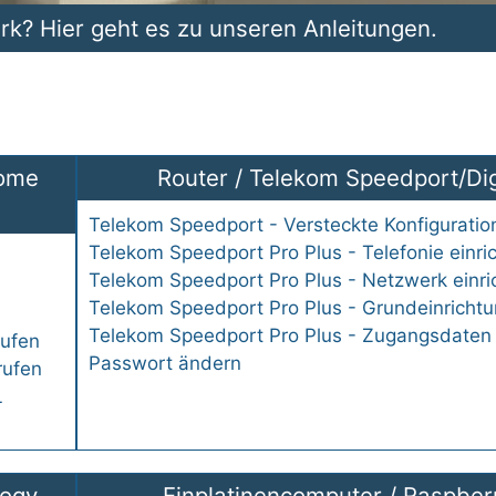
k? Hier geht es zu unseren Anleitungen.
n? Hier geht es zu unserem Forum.
ome
Router
/
Telekom Speedport/Di
Telekom Speedport - Versteckte Konfiguratio
Telekom Speedport Pro Plus - Telefonie einri
Telekom Speedport Pro Plus - Netzwerk einri
Telekom Speedport Pro Plus - Grundeinricht
Telekom Speedport Pro Plus - Zugangsdate
rufen
Passwort ändern
rufen
L
logy
Einplatinencomputer
/
Raspberr