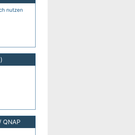
tch nutzen
)
/
QNAP