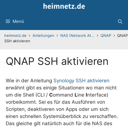
Zum
Inhalt
springen
Menü
heimnetz.de
Anleitungen
NAS (Network At...
QNAP
QNAP
SSH aktivieren
QNAP SSH aktivieren
Wie in der Anleitung
Synology SSH aktivieren
erwähnt gibt es einige Situationen wo man nicht
um die Shell (CLI /
C
ommand
L
ine
I
nterface)
vorbeikommt. Sei es für das Ausführen von
Scripten, deaktiveren von Apps oder um sich
einen schnellen Systemüberblick zu verschaffen.
Das gleiche gilt natürlich auch für die NAS des