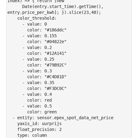
index) => { return [new

      Date(entry.start_time).getTime(), 
entry.price_per_kwh]; }).slice(23,48);

    color_threshold:

      - value: 0

        color: "#186ddc"

      - value: 0.155

        color: "#04822e"

      - value: 0.2

        color: "#12A141"

      - value: 0.25

        color: "#79B92C"

      - value: 0.3

        color: "#C4D81D"

      - value: 0.35

        color: "#F3DC0C"

      - value: 0.4

        color: red

      - value: 0.5

        color: green

  - entity: sensor.epex_spot_data_net_price

    yaxis_id: uurprijs

    float_precision: 2

    type: column
