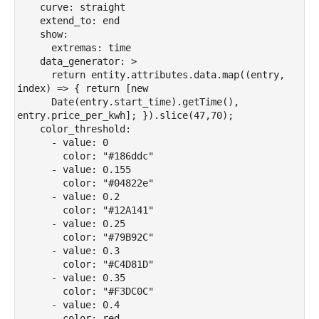
    curve: straight

    extend_to: end

    show:

      extremas: time

    data_generator: >

      return entity.attributes.data.map((entry, 
index) => { return [new

      Date(entry.start_time).getTime(), 
entry.price_per_kwh]; }).slice(47,70);

    color_threshold:

      - value: 0

        color: "#186ddc"

      - value: 0.155

        color: "#04822e"

      - value: 0.2

        color: "#12A141"

      - value: 0.25

        color: "#79B92C"

      - value: 0.3

        color: "#C4D81D"

      - value: 0.35

        color: "#F3DC0C"

      - value: 0.4

        color: red
