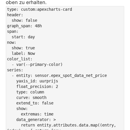
oben zu erhalten.
type: custom:apexcharts-card

header:

  show: false

graph_span: 48h

span:

  start: day

now:

  show: true

  label: Now

color_list:

  - var(--primary-color)

series:

  - entity: sensor.epex_spot_data_net_price

    yaxis_id: uurprijs

    float_precision: 2

    type: column

    curve: smooth

    extend_to: false

    show:

      extremas: time

    data_generator: >

      return entity.attributes.data.map((entry, 