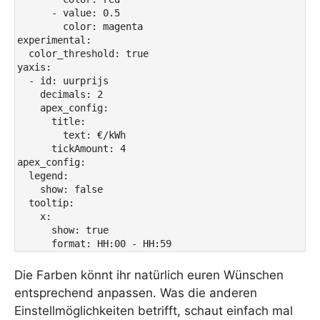
      - value: 0.5

        color: magenta

experimental:

  color_threshold: true

yaxis:

  - id: uurprijs

    decimals: 2

    apex_config:

      title:

        text: €/kWh

      tickAmount: 4

apex_config:

  legend:

    show: false

  tooltip:

    x:

      show: true

      format: HH:00 - HH:59
Die Farben könnt ihr natürlich euren Wünschen
entsprechend anpassen. Was die anderen
Einstellmöglichkeiten betrifft, schaut einfach mal