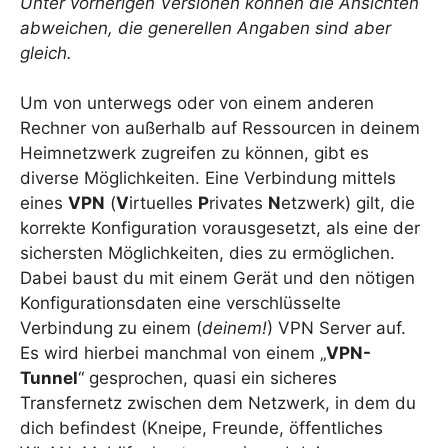
Unter vorherigen Versionen können die Ansichten
abweichen, die generellen Angaben sind aber
gleich.
Um von unterwegs oder von einem anderen
Rechner von außerhalb auf Ressourcen in deinem
Heimnetzwerk zugreifen zu können, gibt es
diverse Möglichkeiten. Eine Verbindung mittels
eines
VPN
(
V
irtuelles
P
rivates
N
etzwerk) gilt, die
korrekte Konfiguration vorausgesetzt, als eine der
sichersten Möglichkeiten, dies zu ermöglichen.
Dabei baust du mit einem Gerät und den nötigen
Konfigurationsdaten eine verschlüsselte
Verbindung zu einem (
deinem!
) VPN Server auf.
Es wird hierbei manchmal von einem „
VPN-
Tunnel
“ gesprochen, quasi ein sicheres
Transfernetz zwischen dem Netzwerk, in dem du
dich befindest (Kneipe, Freunde, öffentliches