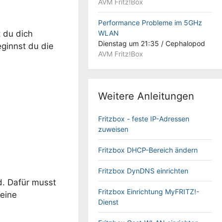
AVM Fritz!Box
Performance Probleme im 5GHz
 du dich
WLAN
Dienstag um 21:35
/
Cephalopod
ginnst du die
AVM Fritz!Box
Weitere Anleitungen
Fritzbox - feste IP-Adressen
zuweisen
Fritzbox DHCP-Bereich ändern
Fritzbox DynDNS einrichten
d. Dafür musst
Fritzbox Einrichtung MyFRITZ!-
deine
Dienst