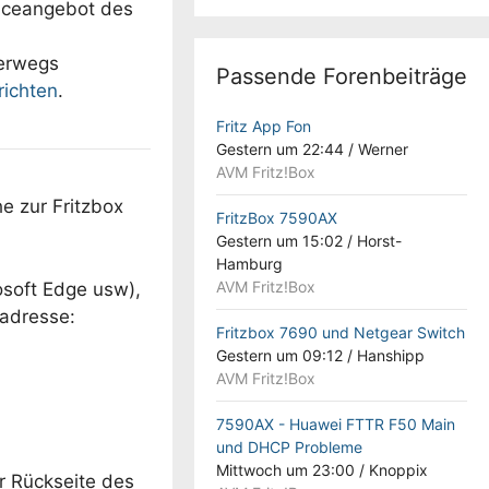
viceangebot des
terwegs
Passende Forenbeiträge
richten
.
Fritz App Fon
Gestern um 22:44
/
Werner
AVM Fritz!Box
he zur Fritzbox
FritzBox 7590AX
Gestern um 15:02
/
Horst-
Hamburg
AVM Fritz!Box
osoft Edge usw),
dadresse:
Fritzbox 7690 und Netgear Switch
Gestern um 09:12
/
Hanshipp
AVM Fritz!Box
7590AX - Huawei FTTR F50 Main
und DHCP Probleme
Mittwoch um 23:00
/
Knoppix
r Rückseite des