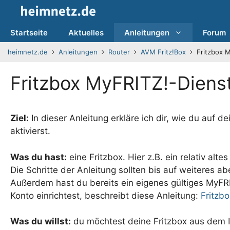
Zum
Inhalt
springen
Startseite
Aktuelles
Anleitungen
Forum
heimnetz.de
Anleitungen
Router
AVM Fritz!Box
Fritzbox M
Fritzbox MyFRITZ!-Dienst
Ziel:
In dieser Anleitung erkläre ich dir, wie du auf d
aktivierst.
Was du hast:
eine Fritzbox. Hier z.B. ein relativ alt
Die Schritte der Anleitung sollten bis auf weiteres a
Außerdem hast du bereits ein eigenes gültiges MyF
Konto einrichtest, beschreibt diese Anleitung:
Fritzb
Was du willst:
du möchtest deine Fritzbox aus dem 