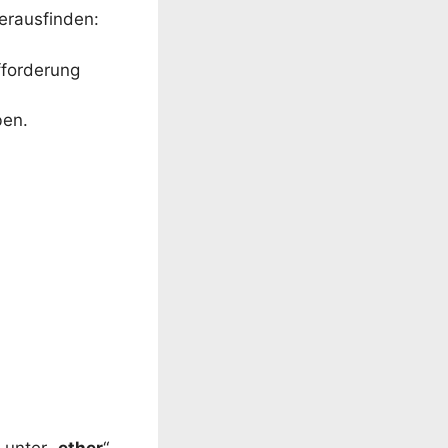
erausfinden:
fforderung
ben.
unter „
ether
“