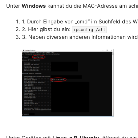
Unter
Windows
kannst du die MAC-Adresse am schne
1. Durch Eingabe von „cmd“ im Suchfeld des W
2. Hier gibst du ein:
ipconfig /all
3. Neben diversen anderen Informationen wird 
Unter Geräten mit
Linux, z.B. Ubuntu
, öffnest du ei