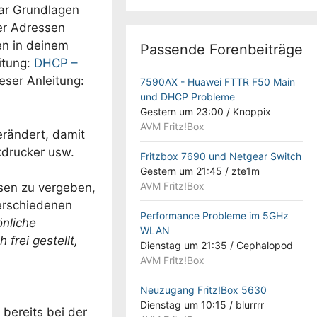
aar Grundlagen
er Adressen
en in deinem
Passende Forenbeiträge
itung:
DHCP –
eser Anleitung:
7590AX - Huawei FTTR F50 Main
und DHCP Probleme
Gestern um 23:00
/
Knoppix
AVM Fritz!Box
rändert, damit
kdrucker usw.
Fritzbox 7690 und Netgear Switch
Gestern um 21:45
/
zte1m
AVM Fritz!Box
ssen zu vergeben,
verschiedenen
Performance Probleme im 5GHz
önliche
WLAN
frei gestellt,
Dienstag um 21:35
/
Cephalopod
AVM Fritz!Box
Neuzugang Fritz!Box 5630
Dienstag um 10:15
/
blurrrr
h bereits bei der