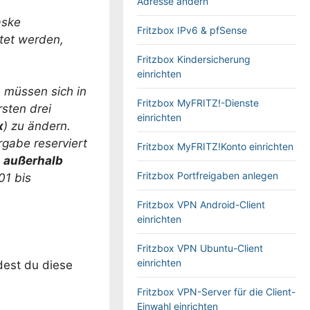
Adresse ändern
aske
Fritzbox IPv6 & pfSense
tet werden,
Fritzbox Kindersicherung
einrichten
e müssen sich in
Fritzbox MyFRITZ!-Dienste
sten drei
einrichten
x
) zu ändern.
gabe reserviert
Fritzbox MyFRITZ!Konto einrichten
e
außerhalb
Fritzbox Portfreigaben anlegen
01 bis
Fritzbox VPN Android-Client
einrichten
Fritzbox VPN Ubuntu-Client
einrichten
dest du diese
Fritzbox VPN-Server für die Client-
Einwahl einrichten