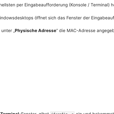
llsten per Eingabeaufforderung (Konsole / Terminal) h
indowsdesktops öffnet sich das Fenster der Eingabeau
unter „
Physische Adresse
“ die MAC-Adresse angege
n
Terminal
-Fenster, gibst
ein und bekommst 