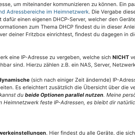
resse, um miteinander kommunizieren zu können. Ein p
nd Adressbereiche im Heimnetzwerk
. Die Vergabe dies
etet dafür einen eigenen DHCP-Server, welcher den Gerät
formationen zum Thema DHCP findest du in dieser Anle
r deiner Fritzbox einrichtest, findest du dagegen in di
erk eine IP-Adresse zu vergeben, welche sich
NICHT
ve
hbar sind. Hierzu zählen z.B. ein NAS, Server, Netzwer
dynamische
(sich nach einiger Zeit ändernde) IP-Adre
iten. Es erleichtert zusätzlich die Übersicht über die 
x kannst du
beide Optionen parallel nutzen
. Meine pers
Heimnetzwerk feste IP-Adressen, es bleibt dir natürlich 
werkeinstellungen
. Hier findest du alle Geräte, die sic