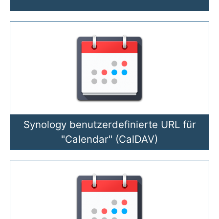
Synology benutzerdefinierte URL für
"Calendar" (CalDAV)