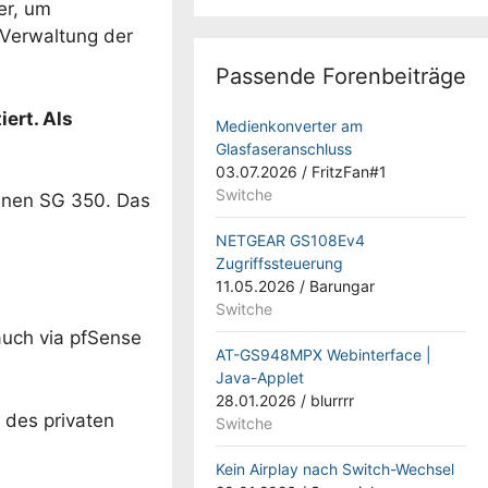
er, um
e Verwaltung der
Passende Forenbeiträge
ert. Als
Medienkonverter am
Glasfaseranschluss
03.07.2026
/
FritzFan#1
Switche
einen SG 350. Das
NETGEAR GS108Ev4
Zugriffssteuerung
11.05.2026
/
Barungar
Switche
 auch via pfSense
AT-GS948MPX Webinterface |
Java-Applet
28.01.2026
/
blurrrr
d des privaten
Switche
Kein Airplay nach Switch-Wechsel