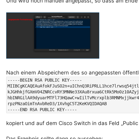
Und wird noch manuell angepasst, so dass am Ende f
Nach einem Abspeichern des so angepassten öffentl
-----BEGIN RSA PUBLIC KEY-----

MIIBCgKCAQEAuAfokFJuSO2n+uIChnQ3RiPRLL1hce7lrwsq54jtl
kJGHhkjfGXmV04ZNRCcvRY3MNNe33XAu8rxua6CtRk5Mo0z10AZyj
hbINRGilAA9dyuarMTFl73HQawC+wIilTvMcrxplb3RMNMxjjkwr4
rpzPNzaOimTnAvbReD3/1XvhgC5T2KeKVQIDAQAB

-----END RSA PUBLIC KEY-----
kopiert und auf dem Cisco Switch in das Feld „Public
Das Ergebnis sollte dann so aussehen: