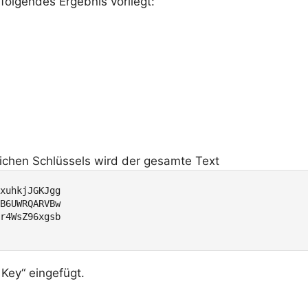
olgendes Ergebnis vorliegt:
ichen Schlüssels wird der gesamte Text
xuhkjJGKJgg

B6UWRQARVBw

r4WsZ96xgsb

 Key“ eingefügt.