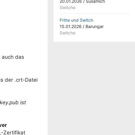
20.01.2026
/
Susamich
Switche
Fritte und Switch
15.01.2026
/
Barungar
Switche
s auch das
s der .crt-Datei
key.pub ist
ver
-Zertifikat