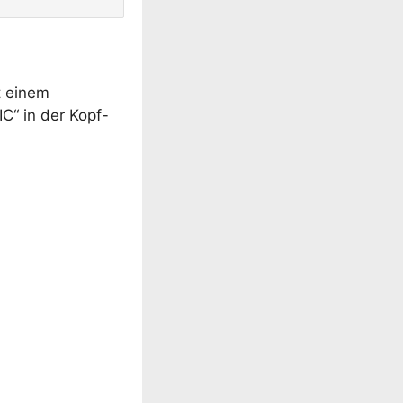
t einem
IC“ in der Kopf-