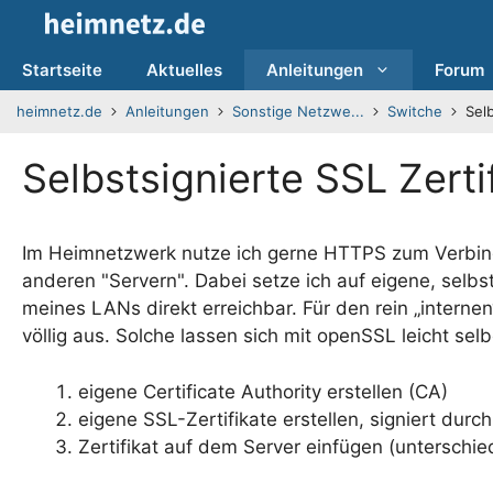
Zum
Inhalt
springen
Startseite
Aktuelles
Anleitungen
Forum
heimnetz.de
Anleitungen
Sonstige Netzwe...
Switche
Sel
Selbstsignierte SSL Zerti
Im Heimnetzwerk nutze ich gerne HTTPS zum Verbind
anderen "Servern". Dabei setze ich auf eigene, selbst
meines LANs direkt erreichbar. Für den rein „internen
völlig aus. Solche lassen sich mit openSSL leicht sel
eigene Certificate Authority erstellen (CA)
eigene SSL-Zertifikate erstellen, signiert durch
Zertifikat auf dem Server einfügen (unterschiedl