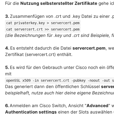
Für die
Nutzung selbsterstellter Zertifikate
gehe ic
3.
Zusammenfügen von .crt und .key Datei zu einer .
cat privaterkey.key > servercert.pem
cat servercert.crt >> servercert.pem
(die Bezeichnungen für .key und .crt sind Beispiele, 
4.
Es entsteht dadurch die Datei
servercert.pem
, we
Zertifikat (servercert.crt) enthält.
5.
Es wird für den Gebrauch unter Cisco noch ein öffen
mit
openSSL x509 -in servercert.crt -pubkey -noout -out s
Das generiert dann den öffentlichen Schlüssel
serve
beispielhaft, nutze auch hier deine eigene Bezeichn
6.
Anmelden am Cisco Switch, Ansicht "
Advanced
" 
Authentication settings
einen der Slots auswählen 