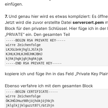
einfügen.
7.
Und genau hier wird es etwas kompliziert: Es öffnet 
Jetzt wird die zuvor erstellte Datei
servercert.pem
mi
Block für den privaten Schlüssel. Hier füge ich in der 
„PRIVATE“ ein. Den gesamten Teil
-----BEGIN RSA PRIVATE KEY-----

wirre Zeichenfolge

LKJGLbnkjhglLJGlkjb

KJHLKJHLKJHÖJHKJBHJ

kjhkjhgkjghjkghkjgk

-----END RSA PRIVATE KEY-----
kopiere ich und füge ihn in das Feld „Private Key Plain
Ebenso verfahre ich mit dem gesamten Block
-----BEGIN CERTIFICATE-----

wirre Zeichenfolge

ÖKJHÖJHuz98hjöjhökjöjhkjh

jklglkjjklguzzt87(/&tihjn
