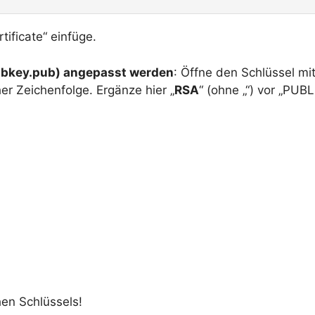
tificate“ einfüge.
pubkey.pub) angepasst werden
: Öffne den Schlüssel mi
her Zeichenfolge. Ergänze hier „
RSA
“ (ohne „“) vor „PUBL
hen Schlüssels!