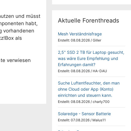
 nutzen und müsst
Aktuelle Forenthreads
omponenten habt,
tig vorhandenen
Mesh Verständnisfrage
tz!Box als
Erstellt: 08.08.2026
/
Giller
2,5" SSD 2 TB für Laptop gesucht,
was wäre Eure Empfehlung und
äte verwiesen
Erfahrungen damit?
Erstellt: 08.08.2026
/
HA-DAU
Suche Luftentfeuchter, den man
ohne Cloud oder App (Konto)
einrichten und steuern kann.
Erstellt: 08.08.2026
/
charly700
Solaredge - Sensor Batterie
Erstellt: 07.08.2026
/
Malus11