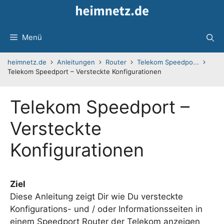
Zum
Inhalt
springen
Menü
heimnetz.de
Anleitungen
Router
Telekom Speedpo...
Telekom Speedport – Versteckte Konfigurationen
Telekom Speedport –
Versteckte
Konfigurationen
Ziel
Diese Anleitung zeigt Dir wie Du versteckte
Konfigurations- und / oder Informationsseiten in
einem Speedport Router der Telekom anzeigen