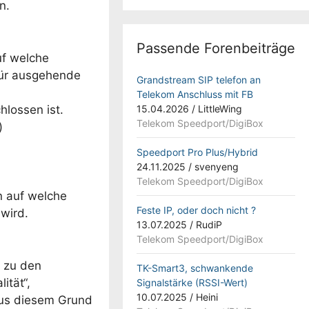
n.
Passende Forenbeiträge
uf welche
für ausgehende
Grandstream SIP telefon an
Telekom Anschluss mit FB
hlossen ist.
15.04.2026
/
LittleWing
Telekom Speedport/DigiBox
)
Speedport Pro Plus/Hybrid
24.11.2025
/
svenyeng
Telekom Speedport/DigiBox
n auf welche
Feste IP, oder doch nicht ?
wird.
13.07.2025
/
RudiP
Telekom Speedport/DigiBox
n zu den
TK-Smart3, schwankende
ität“,
Signalstärke (RSSI-Wert)
10.07.2025
/
Heini
Aus diesem Grund